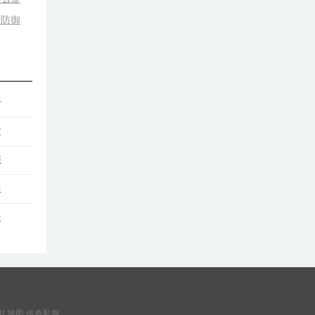
升防御
奇
攻
怎
服
服
ML地图
传奇私服