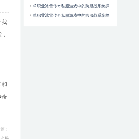
略-冰雪传奇私服单职业合成表
单职业冰雪传奇私服游戏中的跨服战系统探
秘-冰雪传奇私服双端互通9307245371
单职业冰雪传奇私服游戏中的跨服战系统探
等我
秘-冰雪传奇私服双端互通
能，
御和
传奇
一篇：
怎么提