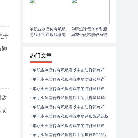
提升防御力
网站
9307079759
单职业冰雪传奇私服
单职业冰雪传奇私服
游戏中的跨服战系统
游戏中的跨服战系统
提升
探秘-冰雪传奇私服双
探秘-冰雪传奇私服双
端互通9307245371
端互通
防御
热门文章
单职业冰雪传奇私服游戏中的防御策略详
解-冰雪传奇私服攻击9307087406
单职业冰雪传奇私服游戏中的防御策略详
解-冰雪传奇私服攻击
单职业冰雪传奇私服游戏中的防御策略详
对敌
解-冰雪传奇私服如何提升防御力9307079759
单职业冰雪传奇私服游戏中的防御策略详
解-冰雪传奇私服怎么加防御
单职业冰雪传奇私服游戏中的防御策略详
和防
解-单职业冰雪传奇私服攻略9307081577
单职业冰雪传奇私服游戏中的跨服战系统探
秘-冰雪传奇私服服网站
单职业冰雪传奇私服游戏中的防御策略详
解-冰雪传奇私服怎么提升防御
单职业冰雪传奇私服游戏中的世界BOSS战